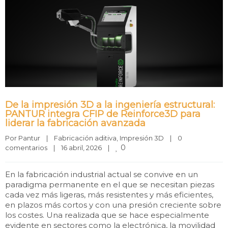
De la impresión 3D a la ingeniería estructural:
PANTUR integra CFIP de Reinforce3D para
liderar la fabricación avanzada
Por 
Pantur
|
Fabricación aditiva
, 
Impresión 3D
|
0 
0
comentarios
|
16 abril, 2026    
|
En la fabricación industrial actual se convive en un
paradigma permanente en el que se necesitan piezas
cada vez más ligeras, más resistentes y más eficientes,
en plazos más cortos y con una presión creciente sobre
los costes. Una realizada que se hace especialmente
evidente en sectores como la electrónica, la movilidad