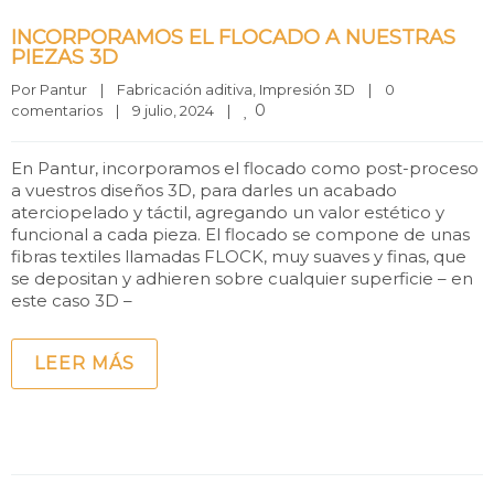
INCORPORAMOS EL FLOCADO A NUESTRAS
PIEZAS 3D
Por 
Pantur
|
Fabricación aditiva
, 
Impresión 3D
|
0 
0
comentarios
|
9 julio, 2024    
|
En Pantur, incorporamos el flocado como post-proceso
a vuestros diseños 3D, para darles un acabado
aterciopelado y táctil, agregando un valor estético y
funcional a cada pieza. El flocado se compone de unas
fibras textiles llamadas FLOCK, muy suaves y finas, que
se depositan y adhieren sobre cualquier superficie – en
este caso 3D –
LEER MÁS