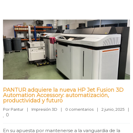
PANTUR adquiere la nueva HP Jet Fusion 3D
Automation Accessory: automatización,
productividad y futuro
Por 
Pantur
|
Impresión 3D
|
0 comentarios
|
2 junio, 2025    
|
0
En su apuesta por mantenerse a la vanguardia de la