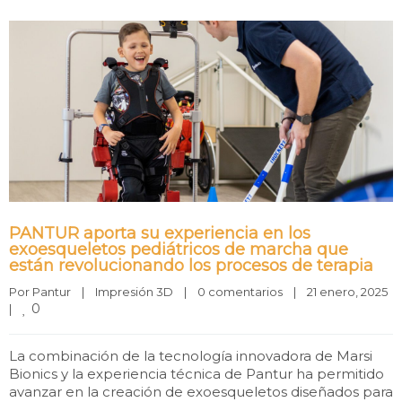
PANTUR aporta su experiencia en los
exoesqueletos pediátricos de marcha que
están revolucionando los procesos de terapia
Por 
Pantur
|
Impresión 3D
|
0 comentarios
|
21 enero, 2025    
0
|
La combinación de la tecnología innovadora de Marsi
Bionics y la experiencia técnica de Pantur ha permitido
avanzar en la creación de exoesqueletos diseñados para